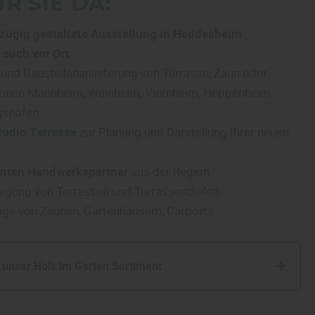
R SIE DA:
ügig gestaltete Ausstellung in Heddesheim
,
auch vor Ort
g
und Baustellenanlieferung von Terrasse, Zaun oder
ionen Mannheim, Weinheim, Viernheim, Heppenheim,
gshafen
udio Terrasse
zur Planung und Darstellung Ihrer neuen
nten Handwerkspartner
aus der Region:
egung von Terrassen und Terrassendielen
ge von Zäunen, Gartenhäusern, Carports
 unser Holz im Garten Sortiment