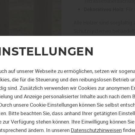
Terrassenüberdachung
Dekoratives Holz
: Fü
Alle Hölzer sind sorgfälti
Schutzsystemen behandelt
standzuhalten.
INSTELLUNGEN
HOLZSCHUT
uch auf unserer Webseite zu ermöglichen, setzen wir sogena
Da Holz im Außenbereich st
ies, die für die Steuerung und den reibungslosen Betrieb 
Ihnen spezielle
Holzschutz
g sind. Zusätzlich verwenden wir Cookies zur anonymen Er
pielung und Anzeige personalisierter Inhalte auch nach dem
Langfristigen Schutz
v
Durch unsere Cookie-Einstellungen können Sie selbst entsc
Dekorative Effekte
dur
. Bitte beachten Sie, dass anhand Ihrer getätigten Einstell
Die natürliche Schönh
 zur Verfügung stehen können. Ihre Einwilligung können Sie 
Lassen Sie sich von unsere
ntsprechend ändern. In unseren
Datenschutzhinweisen
finde