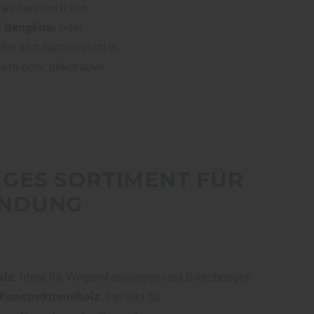
hkeiten, um Ihren
,
Bangkirai
oder
die sich harmonisch in
eete oder dekorative
GES SORTIMENT FÜR
ENDUNG
olz
: Ideal für Wegeinfassungen und Böschungen.
 Konstruktionsholz
: Perfekt für