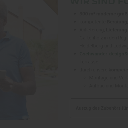
WIR SIND FÜ
300 m² moderne großz
kompetente
Beratung
Anlieferung,
Lieferun
Gartenholz in den Reg
Heidelberg und Ludwi
Gschwander-designSt
Terrasse
durch unsere
kompete
Montage und Verl
Aufbau und Monta
Auszug des Zubehörs für