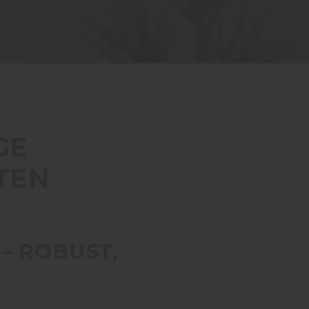
GE
TEN
– ROBUST,