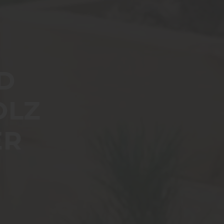
D
OLZ
ER