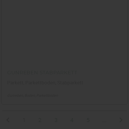
GUNREBEN STABPARKETT
Parkett, Parkettboden, Stabparkett
Gunreben
Boden
Parkettboden
1
2
3
4
5
...