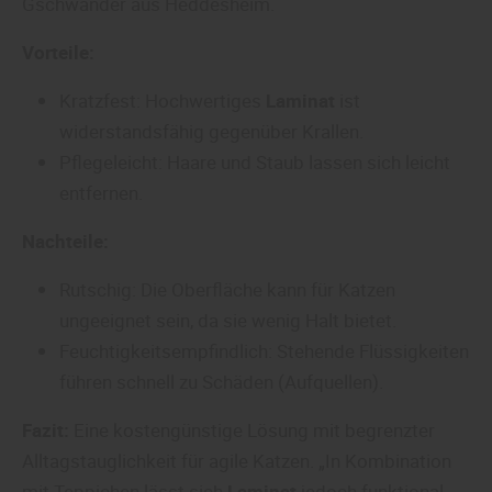
Gschwander aus Heddesheim.
Vorteile:
Kratzfest: Hochwertiges
Laminat
ist
widerstandsfähig gegenüber Krallen.
Pflegeleicht: Haare und Staub lassen sich leicht
entfernen.
Nachteile:
Rutschig: Die Oberfläche kann für Katzen
ungeeignet sein, da sie wenig Halt bietet.
Feuchtigkeitsempfindlich: Stehende Flüssigkeiten
führen schnell zu Schäden (Aufquellen).
Fazit:
Eine kostengünstige Lösung mit begrenzter
Alltagstauglichkeit für agile Katzen. „In Kombination
mit Teppichen lässt sich
Laminat
jedoch funktional