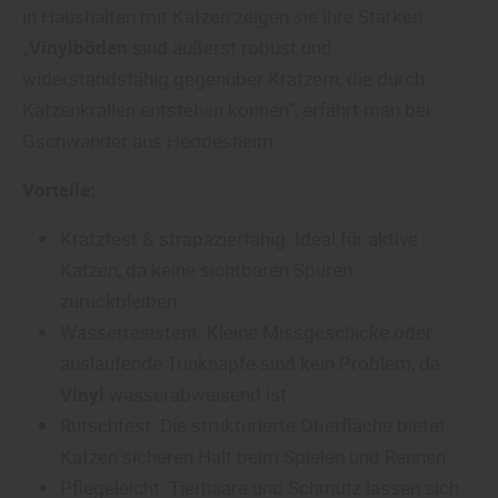
in Haushalten mit Katzen zeigen sie ihre Stärken.
„
Vinylböden
sind äußerst robust und
widerstandsfähig gegenüber Kratzern, die durch
Katzenkrallen entstehen können“, erfährt man bei
Gschwander aus Heddesheim.
Vorteile:
Kratzfest & strapazierfähig: Ideal für aktive
Katzen, da keine sichtbaren Spuren
zurückbleiben.
Wasserresistent: Kleine Missgeschicke oder
auslaufende Trinknäpfe sind kein Problem, da
Vinyl
wasserabweisend ist.
Rutschfest: Die strukturierte Oberfläche bietet
Katzen sicheren Halt beim Spielen und Rennen.
Pflegeleicht: Tierhaare und Schmutz lassen sich