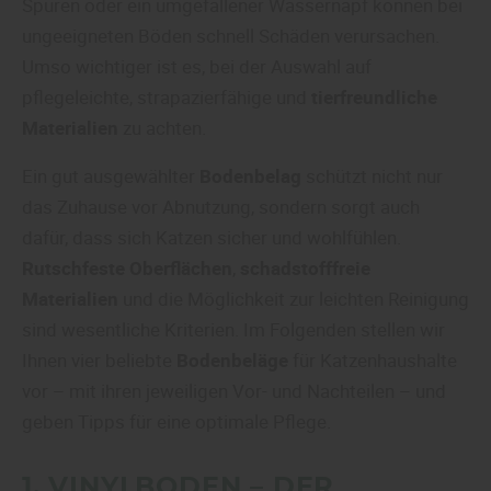
Spuren oder ein umgefallener Wassernapf können bei
ungeeigneten Böden schnell Schäden verursachen.
Umso wichtiger ist es, bei der Auswahl auf
pflegeleichte, strapazierfähige und
tierfreundliche
Materialien
zu achten.
Ein gut ausgewählter
Bodenbelag
schützt nicht nur
das Zuhause vor Abnutzung, sondern sorgt auch
dafür, dass sich Katzen sicher und wohlfühlen.
Rutschfeste Oberflächen
,
schadstofffreie
Materialien
und die Möglichkeit zur leichten Reinigung
sind wesentliche Kriterien. Im Folgenden stellen wir
Ihnen vier beliebte
Bodenbeläge
für Katzenhaushalte
vor – mit ihren jeweiligen Vor- und Nachteilen – und
geben Tipps für eine optimale Pflege.
1.
VINYLBODEN
– DER