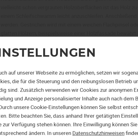
vielleicht schon vergrauten Holzoberflächen ist das Holz zu
einem Schleifschwamm leicht anzuschleifen. Anschließend 
werden. Gestrichen wird mit einem weichen Flachpinsel oder 
glatten Hölzern, beispielsweise einer Holzfassade bewährt 
Gschwander Holzhandel in Heddesheim helfen kompetent we
Mitteln ein optimaler Holzschutz erreicht wird.
INSTELLUNGEN
Gschwander Holzhandel, Fachmann in der Region Mannheim
uch auf unserer Webseite zu ermöglichen, setzen wir sogena
Bereich Gartenmöbel und Terrassendecks wurden spezielle H
ies, die für die Steuerung und den reibungslosen Betrieb 
Anforderungen von zahlreichen Edelhölzern entwickelt. Die
g sind. Zusätzlich verwenden wir Cookies zur anonymen Er
Hartholzgartenmöbel wasser- und schmutzabweisend.
pielung und Anzeige personalisierter Inhalte auch nach dem
Bei vergrauten Harthölzern wird der Einsatz eines Holz-Rei
Durch unsere Cookie-Einstellungen können Sie selbst entsc
Terrassenöl aufgebracht wird.“
. Bitte beachten Sie, dass anhand Ihrer getätigten Einstell
 zur Verfügung stehen können. Ihre Einwilligung können Sie 
Fazit:
ntsprechend ändern. In unseren
Datenschutzhinweisen
finde
Für die Bewahrung der natürlichen Schönheit einer Holzterr