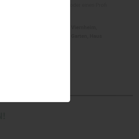
ob man selbst zum Pinsel greift oder einen Profi
nen in der Region Mannheim, Viernheim,
em persönlichen Projekt für Garten, Haus
!