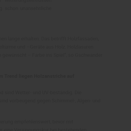
g schon unansehnliche
en lange erhalten. Das betrifft Holzfassaden,
eltürme und –Geräte aus Holz. Holzlasuren
n gewünscht – Farbe ins Spiel“, so Gschwander
 Trend liegen Holzanstriche auf
d sind Wetter- und UV-beständig. Die
 sind vorbeugend gegen Schimmel-, Algen- und
ierung empfehlenswert, bevor mit
ür eine Verjüngungskur bei bestehenden,