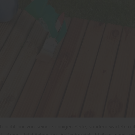
h nicht nur von seiner sonnigen Seite, sondern wartete m
. Auch Holzflächen im Außenbereich bleiben nicht vor