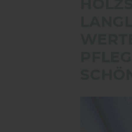
HOLZS
LANGL
WERTE
PFLEG
SCHÖ