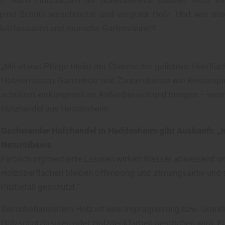
gend Schutz verschmutzt und vergraut Holz. Und wer ma
 Holzfassaden und morsche Gartenzäune!?
„Mit etwas Pflege bleibt der Charme der geliebten Holzfläch
Holzterrassen, Gartenholz und Zäune ebenso wie Kinderspi
schützen wirkungsvoll im Außenbereich und bringen – wen
Holzhandel aus Heddesheim
Gschwander Holzhandel in Heddesheim gibt Auskunft: „Im
Naturölbasis
Farblich pigmentierte Lasuren wirken Wasser abweisend un
Holzoberflächen bleiben offenporig und atmungsaktiv und
Pilzbefall geschützt.“
Bei unbehandeltem Holz ist eine Imprägnierung bzw. Grund
Holzschutzlasuren oder Holzdeckfarben gestrichen wird. F