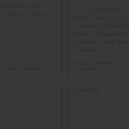
z, Terrassendielen,
Terrassen, Terrassendiele
e, Hochbeete, Palisaden
Bangkirai, Douglasie, Lärc
Holzterrasse, Schaukel, Ki
Spielturm, Spielgeräte, Za
Sichtschutz - Unser Liefer
Brügmann
Brügmann Traumgarten
Garten
le
Garten
Terrassendielen
Terrassendielen