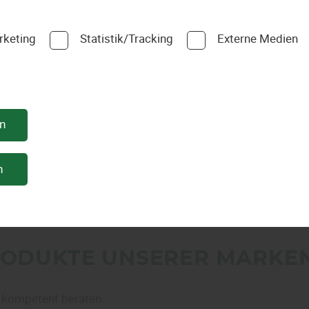
es sinnvoll in Holzschutz und -pflege zu investieren. Egal, 
dafür engagiert.
rketing
Statistik/Tracking
Externe Medien
Bei Gschwander Holzhandel in Heddesheim stehen wir Ih
Heppenheim und Heidelberg in Baden-Württemberg bei Ihr
und Terrasse gerne zur Seite.
en
Wir freuen uns auf Ihren Besuch!
n
RODUKTE UNSERER MARKEN
s kompetent beraten.