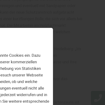
 reinigen und eventuell mit Sandpapier oder
kann der neue Schutzanstrich aufgebracht
einer kurzflorigen Rolle, die sich vor allem bei
hat. Die Mitarbeiter im Holzfachmarkt
iter, wenn es darum geht, mit welchen
, Viernheim, Heppenheim und Heidelberg: „Im
nnte Cookies ein. Dazu
artholzöle für die individuellen
unserer kommerziellen
 Terrassenöle machen Ihre Terrasse und Ihre
hebung von Statistiken
 Besuch unserer Webseite
niger & Entgrauer empfohlen, bevor das
heiden, ob und welche
ungen eventuell nicht alle
jederzeit widerrufen und in
n Sie weitere entsprechende
asse, Holzfassade oder eines Gartenzauns ist