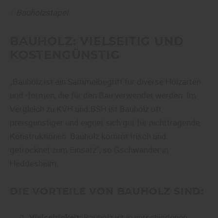
↑
Bauholzstapel
BAUHOLZ: VIELSEITIG UND
KOSTENGÜNSTIG
„Bauholz ist ein Sammelbegriff für diverse Holzarten
und -formen, die für den Bau verwendet werden. Im
Vergleich zu KVH und BSH ist Bauholz oft
preisgünstiger und eignet sich gut für nichttragende
Konstruktionen. Bauholz kommt frisch und
getrocknet zum Einsatz“, so Gschwander in
Heddesheim.
DIE VORTEILE VON BAUHOLZ SIND:
Vielseitigkeit:
Bauholz ist in verschiedenen