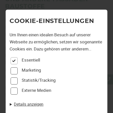
BAUSTOFFE
Bei Gschwander in Heddesheim erfährt man: „Die
COOKIE-EINSTELLUNGEN
Holzwerkstoff-Fassade besteht aus Holzwerkstoffen.
Das dafür verwendete zerkleinerte Holz wird mit
Um Ihnen einen idealen Besuch auf unserer
anderen Materialien wie beispielsweise gemahlenem
Webseite zu ermöglichen, setzen wir sogenannte
Kunststoff vermischt. So entstehen Platten und
Cookies ein. Dazu gehören unter anderem
Paneele, die zu WPC-Fassaden verbaut werden
Cookies, die für die Steuerung und den
Essentiell
können. Darüber hinaus gibt es noch Alu-Fassaden
reibungslosen Betrieb unserer kommerziellen
aus Aluminium-Profilen und PVC-Fassaden aus PVC-
Unternehmensseite notwendig sind. Zusätzlich
Marketing
Paneelen."
verwenden wir Cookies zur anonymen Erhebung
Statistik/Tracking
von Statistiken sowie solche, die zur Ausspielung
Informieren Sie sich über das Sortiment und den
Externe Medien
und Anzeige personalisierter Inhalte auch nach
Service von Gschwander in Heddesheim. Es ist
dem Besuch unserer Webseite eingesetzt
empfehlenswert, sich bei allen Projekten rund um
Details anzeigen
werden können. Durch unsere Cookie-
Neubauten und Sanierungen Rat von einem Profi zu
Einstellungen können Sie selbst entscheiden, ob